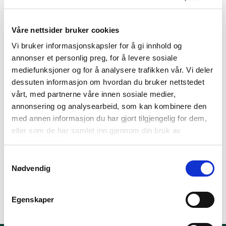
Våre nettsider bruker cookies
Vi bruker informasjonskapsler for å gi innhold og
Nokas Værdihåndtering A/S
annonser et personlig preg, for å levere sosiale
mediefunksjoner og for å analysere trafikken vår. Vi deler
har 1 annen lokasjon
dessuten informasjon om hvordan du bruker nettstedet
vårt, med partnerne våre innen sosiale medier,
Nokas Værdihåndtering A/S
annonsering og analysearbeid, som kan kombinere den
med annen informasjon du har gjort tilgjengelig for dem,
Rosbjergvej 15,
eller som de har samlet inn gjennom din bruk av
8220 Brabrand
tjenestene deres.
Samtykkevalg
Mer informasjon
Nødvendig
Egenskaper