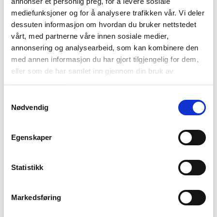
annonser et personlig preg, for å levere sosiale
mediefunksjoner og for å analysere trafikken vår. Vi deler
dessuten informasjon om hvordan du bruker nettstedet
vårt, med partnerne våre innen sosiale medier,
annonsering og analysearbeid, som kan kombinere den
med annen informasjon du har gjort tilgjengelig for dem,
eller som de har samlet inn gjennom din bruk av
tjenestene deres.
Samtykkevalg
Nødvendig
Egenskaper
25. august 2021
Nokas overtar alle DNBs
minibanker og
Statistikk
innskuddsautomater
Markedsføring
Har som mål å gjøre kontanter mer