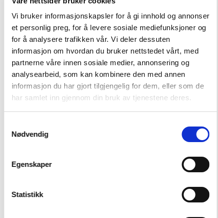
Våre nettsider bruker cookies
Vi bruker informasjonskapsler for å gi innhold og annonser
Ny struktur
et personlig preg, for å levere sosiale mediefunksjoner og
I disse dager bygger vi derfor en ny struktur som er
for å analysere trafikken vår. Vi deler dessuten
rigget for videre utvikling. Med vårt landsdekkende
informasjon om hvordan du bruker nettstedet vårt, med
totalapparat av vakt- og verdihåndteringstjenester i
partnerne våre innen sosiale medier, annonsering og
ryggen, har Nokas en unik mulighet til å utvide
analysearbeid, som kan kombinere den med annen
markedstilbudet og effektivisere tjenestetilbudet. I
informasjon du har gjort tilgjengelig for dem, eller som de
denne satsingen ligger det blant annet at vi
har samlet inn gjennom din bruk av tjenestene deres.
oppretter et utvidet nasjonalt logistikknettverk. Det
betyr en mer dynamisk ruteplanlegging, økt
Samtykkevalg
kapasitet, mer fleksibilitet og at vi kan påta oss
Nødvendig
oppdrag vi hittil har måttet si nei til.
Egenskaper
Videre samler vi vår telleproduksjon i færre
kompetansemiljø. Dette for å øke kvaliteten, styrke
våre standardiserte prosesser og for å optimalisere
Statistikk
våre tjenester. Vårt produksjonsmiljø i Bergen blir
samlet i en slagkraftig enhet i Stavanger i januar