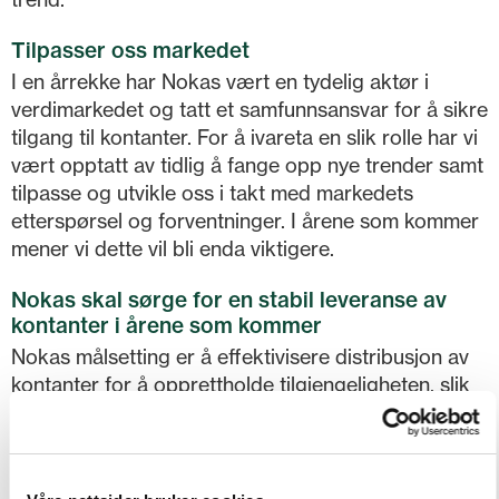
Tilpasser oss markedet
I en årrekke har Nokas vært en tydelig aktør i
verdimarkedet og tatt et samfunnsansvar for å sikre
tilgang til kontanter. For å ivareta en slik rolle har vi
vært opptatt av tidlig å fange opp nye trender samt
tilpasse og utvikle oss i takt med markedets
etterspørsel og forventninger. I årene som kommer
mener vi dette vil bli enda viktigere.
Nokas skal sørge for en stabil leveranse av
kontanter i årene som kommer
Nokas målsetting er å effektivisere distribusjon av
kontanter for å opprettholde tilgjengeligheten, slik
at tilbudet til markedet etterlever lovpålagte krav.
For kunder som ønsker seg en partner som kan ta
helhetlig ansvar for verdihåndteringen, skal Nokas
være den naturlige løsningen.