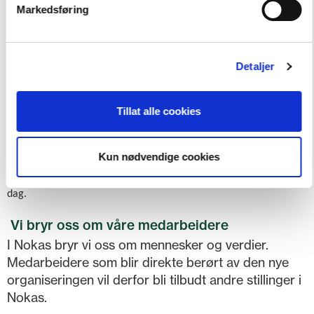
Markedsføring
2019. Likeledes vil vår telleproduksjon i Trondheim
bli overført til vårt operasjonsmiljø i Oslo. Dette vil
skje i november 2018.
Detaljer
Ingen praktiske konsekvenser for våre kunder
Våre kunder vil være uberørt av endringen da vi samtidig styrker
Tillat alle cookies
logistikkressursene vesentlig. Verdiflyten vil bli håndtert etter
nåværende frister og sikkerheten vil som alltid være i henhold til
Kun nødvendige cookies
våre strengeste krav. Våre kunder vil fortsatt kunne bestille veksel
og få sine oppgjør inn på konto på samme måte som de gjør i
dag.
Vi bryr oss om våre medarbeidere
I Nokas bryr vi oss om mennesker og verdier.
Medarbeidere som blir direkte berørt av den nye
organiseringen vil derfor bli tilbudt andre stillinger i
Nokas.