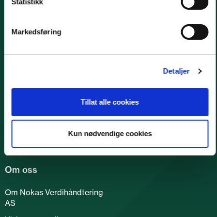
Statistikk
Markedsføring
Detaljer
Nokas Verdihåndtering AS er en landsdekkende
leverandør av verdihåndtering til banker, private
Tillat alle cookies
næringsdrivende og offentlige virksomheter.
Kun nødvendige cookies
Om oss
Om Nokas Verdihåndtering
AS