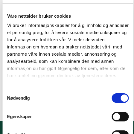
eller utenfor landet og omfatter derfor for Avarn
Security Group Holding AS, Avarn Security Group
Invest AS, Avarn Security Group AS, Avarn Security
Våre nettsider bruker cookies
Holding AS, Avarn Security AS, Avarn Security
Vi bruker informasjonskapsler for å gi innhold og annonser
Service AS, Avarn Security Aviation AS, AS Skan-
et personlig preg, for å levere sosiale mediefunksjoner og
Kontroll, Nokas AS og Nokas Verdihåndtering AS. I
for å analysere trafikken vår. Vi deler dessuten
vår
felles redegjørelse
kan du lese mer om hvordan
informasjon om hvordan du bruker nettstedet vårt, med
vi etterlever de krav som åpenhetsloven stiller.
partnerne våre innen sosiale medier, annonsering og
analysearbeid, som kan kombinere den med annen
informasjon du har gjort tilgjengelig for dem, eller som de
har samlet inn gjennom din bruk av tjenestene deres.
Samtykkevalg
Nødvendig
Egenskaper