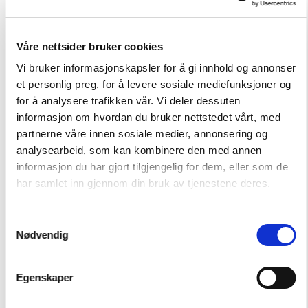
Drop-safe
Våre nettsider bruker cookies
Vi bruker informasjonskapsler for å gi innhold og annonser
et personlig preg, for å levere sosiale mediefunksjoner og
for å analysere trafikken vår. Vi deler dessuten
informasjon om hvordan du bruker nettstedet vårt, med
partnerne våre innen sosiale medier, annonsering og
analysearbeid, som kan kombinere den med annen
informasjon du har gjort tilgjengelig for dem, eller som de
har samlet inn gjennom din bruk av tjenestene deres.
Verditransport
Samtykkevalg
Hvis du vil bestille eller trenger å vite mer - fyll inn
Nødvendig
dine kontaktopplysninger så vil vi kontakte deg så
raskt vi kan.
Egenskaper